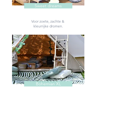
Sweet dreams
Voor zoete, zachte &
kleurrijke dromen.
Bohemian XL
Glamping in
bohemianstijl.